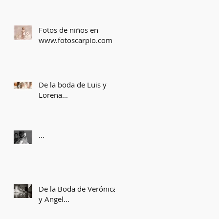
Fotos de niños en
www.fotoscarpio.com
De la boda de Luis y
Lorena...
...
De la Boda de Verónica
y Angel...