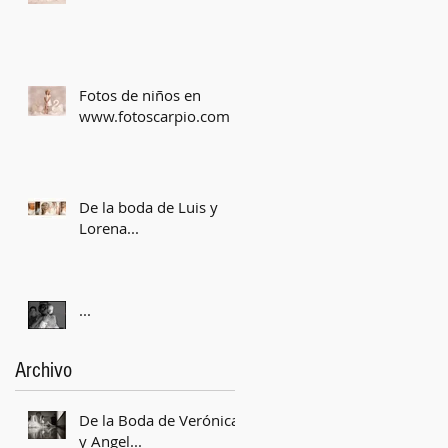
Fotos de niños en
www.fotoscarpio.com
De la boda de Luis y
Lorena...
...
Archivo
De la Boda de Verónica
y Angel...