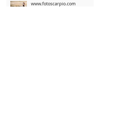
www.fotoscarpio.com
www.fotoscarpio.com
Archivo
noviembre de 2019
(1)
1 entrada
octubre de 2019
(1)
1 entrada
septiembre de 2019
(2)
2 entradas
abril de 2019
(4)
4 entradas
febrero de 2019
(1)
1 entrada
noviembre de 2018
(4)
4 entradas
octubre de 2018
(5)
5 entradas
junio de 2018
(1)
1 entrada