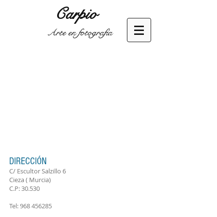
Carpio
Arte en fotografía
DIRECCIÓN
C/ Escultor Salzillo 6
Cieza ( Murcia)
C.P: 30.530
Tel:
968 456285